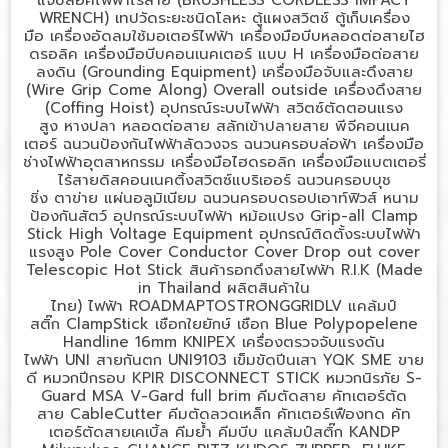
WRENCH)
เทปวัดระยะชนิดโลหะ
ตู้แผงสวิตช์
ตู้เก็บเครื่อง
มือ
เครื่องอัดลมใช้มอเตอร์ไฟฟ้า
เครื่องมือบีบหลอดต่อสายไฮ
ดรอลิค
เครื่องมือบีบคอนเนคเตอร์ แบบ
H
เครื่องมือต่อสาย
ลงดิน (
Grounding Equipment)
เครื่องมือจับและดึงสาย
(
Wire Grip Come Along) Overall outside
เครื่องดึงสาย
(
Coffing Hoist)
อุปกรณ์ระบบไฟฟ้า
สวิตซ์ตัดตอนแรง
สูง
หางปลา
หลอดต่อสาย
สลักเข้าปลายสาย
พีจีคอนเนค
เตอร์
ฉนวนป้องกันไฟฟ้าลัดวงจร
ฉนวนครอบล่อฟ้า
เครื่องมือ
ช่างไฟฟ้าอุตสาหกรรม
เครื่องมือไฮดรอลิก
เครื่องมือแบตเตอรี่
ไร้สายดิสคอนเนคติ้งสวิตซ์แบริเออร์
ฉนวนครอบบุช
ชิ่ง
ตาข่าย
แผ่นอลูมิเนียม
ฉนวนครอบดรอปเอาท์ฟิวส์
หนาม
ป้องกันสัตว์
อุปกรณ์ระบบไฟฟ้า
หม้อแปรง
Grip-all Clamp
Stick High Voltage Equipment
อุปกรณ์ติดตั้งระบบไฟฟ้า
แรงสูง
Pole Cover Conductor Cover Drop out cover
Telescopic Hot Stick
สินค้ารอกดึงสายไฟฟ้า
R.I.K (Made
in Thailand
ผลิตสินค้าใน
ไทย)
ไฟฟ้า
ROADMAPTOSTRONGGRIDLV
แคล้มป์
สติ๊ก
ClampStick
เชือกใยยักษ์
เชือก
Blue Polypopelene
Handline 16mm KNIPEX
เครื่องตรวจจับแรงดัน
ไฟฟ้า
UNI
สายกันตก
UNI9103
เข็มขัดปีนเสา
YQK SME
ขาย
ดี
หมวกปีกรอบ
KPIR DISCONNECT STICK
หมวกนิรภัย
S-
Guard MSA V-Gard full brim
คีมตัดสาย
คัทเตอร์ตัด
สาย
CableCutter
คีมตัดลวดเหล็ก
คัทเตอร์เฟืองทด
คัท
เตอร์ตัดสายเคเบิ้ล
คีมย้ำ
คีมบีบ
แคล้มป์สติ๊ก
KANDP