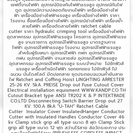
เซฟตี้งานไฟฟ้า
อุปกรณ์ป้องกันไฟฟ้าแรงสูง
อุปกรณ์กันไฟ
ดูด
อุปกรณ์ความปลอดภัยงานไฟฟ้า
เครื่องมือช่างไฟ
ฟ้า
เครื่องมือช่างไฟฟ้าแรงสูง
เครื่องมือช่างไฟฟ้า ราคา
โรงงาน
ซื้อเครื่องมือช่างไฟฟ้า
อุปกรณ์ช่างไฟฟ้า
เครื่องย้ำ
สายไฟฟ้า
เครื่องตัดสายไฟฟ้า
ratchet cable
cutter
ราคา
hydraulic crimping tool
เครื่องมือช่างไฟฟ้า
อุตสาหกรรม
อุปกรณ์ไฟฟ้าแรงสูง โครงการ
อุปกรณ์ไฟฟ้าแรง
สูง งานราชการ
อุปกรณ์ไฟฟ้าแรงสูง มาตรฐานการ
ไฟฟ้า
อุปกรณ์ไฟฟ้าแรงสูง โรงงาน
อุปกรณ์ไฟฟ้าแรงสูง
สำหรับผู้รับเหมา
อุปกรณ์ไฟฟ้า กฟภ
อุปกรณ์ไฟฟ้า
กฟน
อุปกรณ์ไฟฟ้า งานสายส่ง
อุปกรณ์ไฟฟ้าแรงสูง
อุตสาหกรรม
อุปกรณ์ไฟฟ้าแรงสูง ระบบจำหน่าย
ไม้ชักฟิวส์
แรงสูง
เครื่องกำเนิดไฟฟ้า
รอกยกของ
ไม้ชักฟิวส์
ไม้
ฉนวน
บันไดสไลด์
มีดปอกสาย
ชุดประกอบฉนวนค้ำยันสาย
ไฟ
Ratchet and Coffing Hoist LINGHTING ARRESTER
25-26 KV. 5kA. PREISE Drop out Fuse Cutout Cover
Electrical installation equisment WWW.KANDP.CO.TH
Cutout Bracket type ANSI TR202 K & P INTEKTRADE
CO.LTD Disconnecting Switch Barrier Drop out 27
KV. 100.A 8kA "U-TAH" Ratchet Cable
Cutter Insulator Cover InsulatedHanger Conductor
Cutter with Insulated Handles Conductor Cover 46
kv Clamp stick grip all type
ขนาด
8
ฟุต
Clamp Stick
grip all type
ขนาด
12
ฟุต
สว่านไร้สาย
ล้อวัดระยะทาง
ประ
แจบล๊อคไฟฟ้าไร้สาย (
BRUSHLESS CORDLESS IMPACT