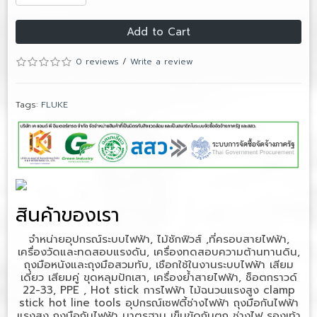
Add to Cart
0 reviews
/
Write a review
Tags:
FLUKE
สินค้าของเรา
จำหน่ายอุปกรณ์ระบบไฟฟ้า, ไม้ชักฟิวส์ ,ที่ครอบสายไฟฟ้า,
เครื่องวัดและทดสอบแรงดัน, เครื่องทดสอบความต้านทานดิน,
ถุงมือหนังและถุงมือสวมทับ, เชือกใช้ในงานระบบไฟฟ้า เสียม
เดี่ยว เสียมคู่ ขุดหลุมปักเสา, เครื่องย้ำสายไฟฟ้า, ช็อตกราวด์
22-33, PPE , Hot stick
การไฟฟ้า
ไม้ฉนวนแรงสูง
clamp
stick hot line tools
อุปกรณ์เซฟตี้ช่างไฟฟ้า
ถุงมือกันไฟฟ้า
แรงสูง
ถุงมือกันไฟฟ้า มาตรฐาน
เข็มขัดกันตก ช่างไฟ
รองเท้า