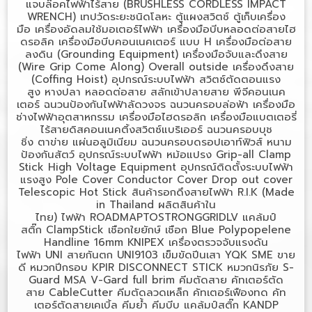
แจบล๊อคไฟฟ้าไร้สาย (
BRUSHLESS CORDLESS IMPACT
WRENCH)
เทปวัดระยะชนิดโลหะ
ตู้แผงสวิตช์
ตู้เก็บเครื่อง
มือ
เครื่องอัดลมใช้มอเตอร์ไฟฟ้า
เครื่องมือบีบหลอดต่อสายไฮ
ดรอลิค
เครื่องมือบีบคอนเนคเตอร์ แบบ
H
เครื่องมือต่อสาย
ลงดิน (
Grounding Equipment)
เครื่องมือจับและดึงสาย
(
Wire Grip Come Along) Overall outside
เครื่องดึงสาย
(
Coffing Hoist)
อุปกรณ์ระบบไฟฟ้า
สวิตซ์ตัดตอนแรง
สูง
หางปลา
หลอดต่อสาย
สลักเข้าปลายสาย
พีจีคอนเนค
เตอร์
ฉนวนป้องกันไฟฟ้าลัดวงจร
ฉนวนครอบล่อฟ้า
เครื่องมือ
ช่างไฟฟ้าอุตสาหกรรม
เครื่องมือไฮดรอลิก
เครื่องมือแบตเตอรี่
ไร้สายดิสคอนเนคติ้งสวิตซ์แบริเออร์
ฉนวนครอบบุช
ชิ่ง
ตาข่าย
แผ่นอลูมิเนียม
ฉนวนครอบดรอปเอาท์ฟิวส์
หนาม
ป้องกันสัตว์
อุปกรณ์ระบบไฟฟ้า
หม้อแปรง
Grip-all Clamp
Stick High Voltage Equipment
อุปกรณ์ติดตั้งระบบไฟฟ้า
แรงสูง
Pole Cover Conductor Cover Drop out cover
Telescopic Hot Stick
สินค้ารอกดึงสายไฟฟ้า
R.I.K (Made
in Thailand
ผลิตสินค้าใน
ไทย)
ไฟฟ้า
ROADMAPTOSTRONGGRIDLV
แคล้มป์
สติ๊ก
ClampStick
เชือกใยยักษ์
เชือก
Blue Polypopelene
Handline 16mm KNIPEX
เครื่องตรวจจับแรงดัน
ไฟฟ้า
UNI
สายกันตก
UNI9103
เข็มขัดปีนเสา
YQK SME
ขาย
ดี
หมวกปีกรอบ
KPIR DISCONNECT STICK
หมวกนิรภัย
S-
Guard MSA V-Gard full brim
คีมตัดสาย
คัทเตอร์ตัด
สาย
CableCutter
คีมตัดลวดเหล็ก
คัทเตอร์เฟืองทด
คัท
เตอร์ตัดสายเคเบิ้ล
คีมย้ำ
คีมบีบ
แคล้มป์สติ๊ก
KANDP