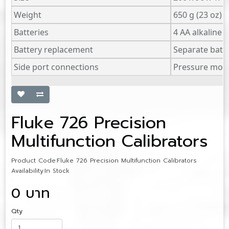
Weight
650 g (23 oz)
Batteries
4 AA alkaline 
Battery replacement
Separate batte
Side port connections
Pressure modu
Fluke 726 Precision
Multifunction Calibrators
Product Code:Fluke 726 Precision Multifunction Calibrators
Availability:In Stock
0 บาท
Qty