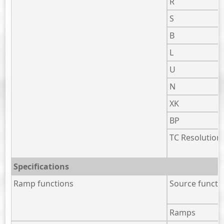
R
S
B
L
U
N
XK
BP
TC Resolution
Specifications
Ramp functions
Source functi
Ramps