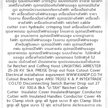
แรงสูง
ถุงมือกันไฟฟ้า มาตรฐาน
เข็มขัดกันตก ช่างไฟ
รองเท้า
เซฟตี้งานไฟฟ้า
อุปกรณ์ป้องกันไฟฟ้าแรงสูง
อุปกรณ์กันไฟ
ดูด
อุปกรณ์ความปลอดภัยงานไฟฟ้า
เครื่องมือช่างไฟ
ฟ้า
เครื่องมือช่างไฟฟ้าแรงสูง
เครื่องมือช่างไฟฟ้า ราคา
โรงงาน
ซื้อเครื่องมือช่างไฟฟ้า
อุปกรณ์ช่างไฟฟ้า
เครื่องย้ำ
สายไฟฟ้า
เครื่องตัดสายไฟฟ้า
ratchet cable
cutter
ราคา
hydraulic crimping tool
เครื่องมือช่างไฟฟ้า
อุตสาหกรรม
อุปกรณ์ไฟฟ้าแรงสูง โครงการ
อุปกรณ์ไฟฟ้าแรง
สูง งานราชการ
อุปกรณ์ไฟฟ้าแรงสูง มาตรฐานการ
ไฟฟ้า
อุปกรณ์ไฟฟ้าแรงสูง โรงงาน
อุปกรณ์ไฟฟ้าแรงสูง
สำหรับผู้รับเหมา
อุปกรณ์ไฟฟ้า กฟภ
อุปกรณ์ไฟฟ้า
กฟน
อุปกรณ์ไฟฟ้า งานสายส่ง
อุปกรณ์ไฟฟ้าแรงสูง
อุตสาหกรรม
อุปกรณ์ไฟฟ้าแรงสูง ระบบจำหน่าย
ไม้ชักฟิวส์
แรงสูง
เครื่องกำเนิดไฟฟ้า
รอกยกของ
ไม้ชักฟิวส์
ไม้
ฉนวน
บันไดสไลด์
มีดปอกสาย
ชุดประกอบฉนวนค้ำยันสาย
ไฟ
Ratchet and Coffing Hoist LINGHTING ARRESTER
25-26 KV. 5kA. PREISE Drop out Fuse Cutout Cover
Electrical installation equisment WWW.KANDP.CO.TH
Cutout Bracket type ANSI TR202 K & P INTEKTRADE
CO.LTD Disconnecting Switch Barrier Drop out 27
KV. 100.A 8kA "U-TAH" Ratchet Cable
Cutter Insulator Cover InsulatedHanger Conductor
Cutter with Insulated Handles Conductor Cover 46
kv Clamp stick grip all type
ขนาด
8
ฟุต
Clamp Stick
grip all type
ขนาด
12
ฟุต
สว่านไร้สาย
ล้อวัดระยะทาง
ประ