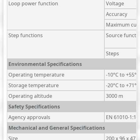
Loop power function
Voltage
Accuracy
Maximum cur
Step functions
Source functi
Steps
Environmental Specifications
Operating temperature
-10°C to +55°C
Storage temperature
-20°C to +71°C
Operating altitude
3000 m
Safety Specifications
Agency approvals
EN 61010-1:19
Mechanical and General Specifications
Size
200 x 96 x 47 m