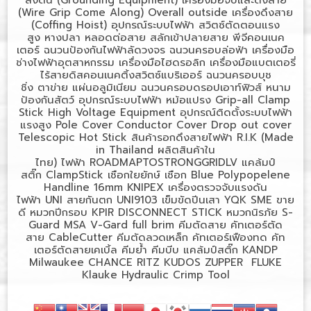
(
Wire Grip Come Along) Overall outside
เครื่องดึงสาย
(
Coffing Hoist)
อุปกรณ์ระบบไฟฟ้า
สวิตซ์ตัดตอนแรง
สูง
หางปลา
หลอดต่อสาย
สลักเข้าปลายสาย
พีจีคอนเนค
เตอร์
ฉนวนป้องกันไฟฟ้าลัดวงจร
ฉนวนครอบล่อฟ้า
เครื่องมือ
ช่างไฟฟ้าอุตสาหกรรม
เครื่องมือไฮดรอลิก
เครื่องมือแบตเตอรี่
ไร้สายดิสคอนเนคติ้งสวิตซ์แบริเออร์
ฉนวนครอบบุช
ชิ่ง
ตาข่าย
แผ่นอลูมิเนียม
ฉนวนครอบดรอปเอาท์ฟิวส์
หนาม
ป้องกันสัตว์
อุปกรณ์ระบบไฟฟ้า
หม้อแปรง
Grip-all Clamp
Stick High Voltage Equipment
อุปกรณ์ติดตั้งระบบไฟฟ้า
แรงสูง
Pole Cover Conductor Cover Drop out cover
Telescopic Hot Stick
สินค้ารอกดึงสายไฟฟ้า
R.I.K (Made
in Thailand
ผลิตสินค้าใน
ไทย)
ไฟฟ้า
ROADMAPTOSTRONGGRIDLV
แคล้มป์
สติ๊ก
ClampStick
เชือกใยยักษ์
เชือก
Blue Polypopelene
Handline 16mm KNIPEX
เครื่องตรวจจับแรงดัน
ไฟฟ้า
UNI
สายกันตก
UNI9103
เข็มขัดปีนเสา
YQK SME
ขาย
ดี
หมวกปีกรอบ
KPIR DISCONNECT STICK
หมวกนิรภัย
S-
Guard MSA V-Gard full brim
คีมตัดสาย
คัทเตอร์ตัด
สาย
CableCutter
คีมตัดลวดเหล็ก
คัทเตอร์เฟืองทด
คัท
เตอร์ตัดสายเคเบิ้ล
คีมย้ำ
คีมบีบ
แคล้มป์สติ๊ก
KANDP
Milwaukee CHANCE RITZ KUDOS ZUPPER FLUKE
Klauke Hydraulic Crimp Tool