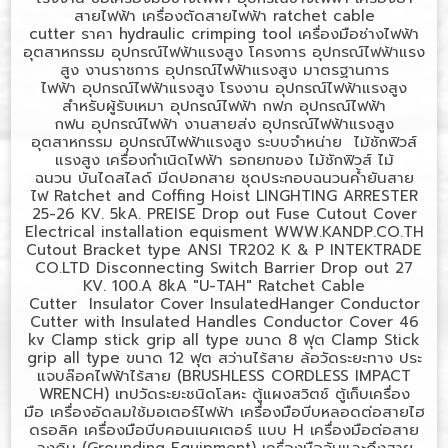
สายไฟฟ้า
เครื่องตัดสายไฟฟ้า
ratchet cable
cutter
ราคา
hydraulic crimping tool
เครื่องมือช่างไฟฟ้า
อุตสาหกรรม
อุปกรณ์ไฟฟ้าแรงสูง โครงการ
อุปกรณ์ไฟฟ้าแรง
สูง งานราชการ
อุปกรณ์ไฟฟ้าแรงสูง มาตรฐานการ
ไฟฟ้า
อุปกรณ์ไฟฟ้าแรงสูง โรงงาน
อุปกรณ์ไฟฟ้าแรงสูง
สำหรับผู้รับเหมา
อุปกรณ์ไฟฟ้า กฟภ
อุปกรณ์ไฟฟ้า
กฟน
อุปกรณ์ไฟฟ้า งานสายส่ง
อุปกรณ์ไฟฟ้าแรงสูง
อุตสาหกรรม
อุปกรณ์ไฟฟ้าแรงสูง ระบบจำหน่าย
ไม้ชักฟิวส์
แรงสูง
เครื่องกำเนิดไฟฟ้า
รอกยกของ
ไม้ชักฟิวส์
ไม้
ฉนวน
บันไดสไลด์
มีดปอกสาย
ชุดประกอบฉนวนค้ำยันสาย
ไฟ
Ratchet and Coffing Hoist LINGHTING ARRESTER
25-26 KV. 5kA. PREISE Drop out Fuse Cutout Cover
Electrical installation equisment WWW.KANDP.CO.TH
Cutout Bracket type ANSI TR202 K & P INTEKTRADE
CO.LTD Disconnecting Switch Barrier Drop out 27
KV. 100.A 8kA "U-TAH" Ratchet Cable
Cutter Insulator Cover InsulatedHanger Conductor
Cutter with Insulated Handles Conductor Cover 46
kv Clamp stick grip all type
ขนาด
8
ฟุต
Clamp Stick
grip all type
ขนาด
12
ฟุต
สว่านไร้สาย
ล้อวัดระยะทาง
ประ
แจบล๊อคไฟฟ้าไร้สาย (
BRUSHLESS CORDLESS IMPACT
WRENCH)
เทปวัดระยะชนิดโลหะ
ตู้แผงสวิตช์
ตู้เก็บเครื่อง
มือ
เครื่องอัดลมใช้มอเตอร์ไฟฟ้า
เครื่องมือบีบหลอดต่อสายไฮ
ดรอลิค
เครื่องมือบีบคอนเนคเตอร์ แบบ
H
เครื่องมือต่อสาย
ลงดิน (
Grounding Equipment)
เครื่องมือจับและดึงสาย