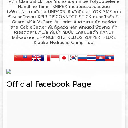
สติ๊ก
ClampStick
เชือกใยยักษ์
เชือก
Blue Polypopelene
Handline 16mm KNIPEX
เครื่องตรวจจับแรงดัน
ไฟฟ้า
UNI
สายกันตก
UNI9103
เข็มขัดปีนเสา
YQK SME
ขาย
ดี
หมวกปีกรอบ
KPIR DISCONNECT STICK
หมวกนิรภัย
S-
Guard MSA V-Gard full brim
คีมตัดสาย
คัทเตอร์ตัด
สาย
CableCutter
คีมตัดลวดเหล็ก
คัทเตอร์เฟืองทด
คัท
เตอร์ตัดสายเคเบิ้ล
คีมย้ำ
คีมบีบ
แคล้มป์สติ๊ก
KANDP
Milwaukee CHANCE RITZ KUDOS ZUPPER FLUKE
Klauke Hydraulic Crimp Tool
Official Facebook Page