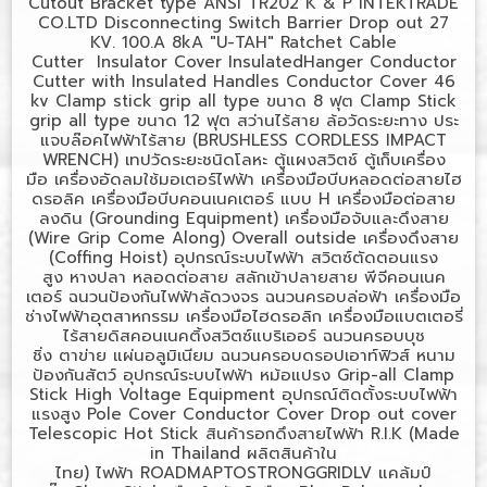
Cutout Bracket type ANSI TR202 K & P INTEKTRADE
CO.LTD Disconnecting Switch Barrier Drop out 27
KV. 100.A 8kA "U-TAH" Ratchet Cable
Cutter Insulator Cover InsulatedHanger Conductor
Cutter with Insulated Handles Conductor Cover 46
kv Clamp stick grip all type
ขนาด
8
ฟุต
Clamp Stick
grip all type
ขนาด
12
ฟุต
สว่านไร้สาย
ล้อวัดระยะทาง
ประ
แจบล๊อคไฟฟ้าไร้สาย (
BRUSHLESS CORDLESS IMPACT
WRENCH)
เทปวัดระยะชนิดโลหะ
ตู้แผงสวิตช์
ตู้เก็บเครื่อง
มือ
เครื่องอัดลมใช้มอเตอร์ไฟฟ้า
เครื่องมือบีบหลอดต่อสายไฮ
ดรอลิค
เครื่องมือบีบคอนเนคเตอร์ แบบ
H
เครื่องมือต่อสาย
ลงดิน (
Grounding Equipment)
เครื่องมือจับและดึงสาย
(
Wire Grip Come Along) Overall outside
เครื่องดึงสาย
(
Coffing Hoist)
อุปกรณ์ระบบไฟฟ้า
สวิตซ์ตัดตอนแรง
สูง
หางปลา
หลอดต่อสาย
สลักเข้าปลายสาย
พีจีคอนเนค
เตอร์
ฉนวนป้องกันไฟฟ้าลัดวงจร
ฉนวนครอบล่อฟ้า
เครื่องมือ
ช่างไฟฟ้าอุตสาหกรรม
เครื่องมือไฮดรอลิก
เครื่องมือแบตเตอรี่
ไร้สายดิสคอนเนคติ้งสวิตซ์แบริเออร์
ฉนวนครอบบุช
ชิ่ง
ตาข่าย
แผ่นอลูมิเนียม
ฉนวนครอบดรอปเอาท์ฟิวส์
หนาม
ป้องกันสัตว์
อุปกรณ์ระบบไฟฟ้า
หม้อแปรง
Grip-all Clamp
Stick High Voltage Equipment
อุปกรณ์ติดตั้งระบบไฟฟ้า
แรงสูง
Pole Cover Conductor Cover Drop out cover
Telescopic Hot Stick
สินค้ารอกดึงสายไฟฟ้า
R.I.K (Made
in Thailand
ผลิตสินค้าใน
ไทย)
ไฟฟ้า
ROADMAPTOSTRONGGRIDLV
แคล้มป์