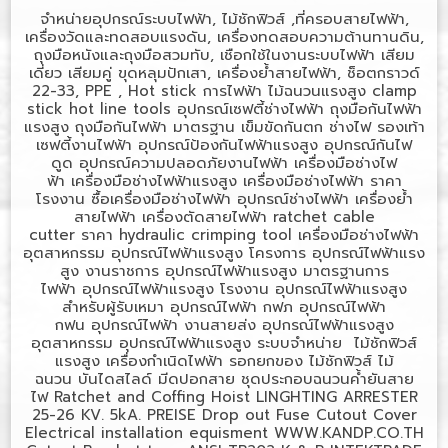
จำหน่ายอุปกรณ์ระบบไฟฟ้า, ไม้ชักฟิวส์ ,ที่ครอบสายไฟฟ้า,
เครื่องวัดและทดสอบแรงดัน, เครื่องทดสอบความต้านทานดิน,
ถุงมือหนังและถุงมือสวมทับ, เชือกใช้ในงานระบบไฟฟ้า เสียม
เดี่ยว เสียมคู่ ขุดหลุมปักเสา, เครื่องย้ำสายไฟฟ้า, ช็อตกราวด์
22-33, PPE , Hot stick
การไฟฟ้า
ไม้ฉนวนแรงสูง
clamp
stick hot line tools
อุปกรณ์เซฟตี้ช่างไฟฟ้า
ถุงมือกันไฟฟ้า
แรงสูง
ถุงมือกันไฟฟ้า มาตรฐาน
เข็มขัดกันตก ช่างไฟ
รองเท้า
เซฟตี้งานไฟฟ้า
อุปกรณ์ป้องกันไฟฟ้าแรงสูง
อุปกรณ์กันไฟ
ดูด
อุปกรณ์ความปลอดภัยงานไฟฟ้า
เครื่องมือช่างไฟ
ฟ้า
เครื่องมือช่างไฟฟ้าแรงสูง
เครื่องมือช่างไฟฟ้า ราคา
โรงงาน
ซื้อเครื่องมือช่างไฟฟ้า
อุปกรณ์ช่างไฟฟ้า
เครื่องย้ำ
สายไฟฟ้า
เครื่องตัดสายไฟฟ้า
ratchet cable
cutter
ราคา
hydraulic crimping tool
เครื่องมือช่างไฟฟ้า
อุตสาหกรรม
อุปกรณ์ไฟฟ้าแรงสูง โครงการ
อุปกรณ์ไฟฟ้าแรง
สูง งานราชการ
อุปกรณ์ไฟฟ้าแรงสูง มาตรฐานการ
ไฟฟ้า
อุปกรณ์ไฟฟ้าแรงสูง โรงงาน
อุปกรณ์ไฟฟ้าแรงสูง
สำหรับผู้รับเหมา
อุปกรณ์ไฟฟ้า กฟภ
อุปกรณ์ไฟฟ้า
กฟน
อุปกรณ์ไฟฟ้า งานสายส่ง
อุปกรณ์ไฟฟ้าแรงสูง
อุตสาหกรรม
อุปกรณ์ไฟฟ้าแรงสูง ระบบจำหน่าย
ไม้ชักฟิวส์
แรงสูง
เครื่องกำเนิดไฟฟ้า
รอกยกของ
ไม้ชักฟิวส์
ไม้
ฉนวน
บันไดสไลด์
มีดปอกสาย
ชุดประกอบฉนวนค้ำยันสาย
ไฟ
Ratchet and Coffing Hoist LINGHTING ARRESTER
25-26 KV. 5kA. PREISE Drop out Fuse Cutout Cover
Electrical installation equisment WWW.KANDP.CO.TH