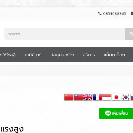
0854688865
องใช้ไฟฟ้า
เคมีภัณฑ์
วัสดุก่อสร้าง
บริการ
แค็ตตาล็อก
าแรงสูง