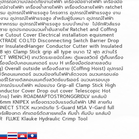
อุปกรณ์ความปลอดภัยงานไฟฟ้า
เครื่องมือช่างไฟฟ้า
เครื่องมือ
ณ์ช่างไฟฟ้า
เครื่องย้ำสายไฟฟ้า
เครื่องตัดสายไฟฟ้า
ratchet
รรม
อุปกรณ์ไฟฟ้าแรงสูง โครงการ
อุปกรณ์ไฟฟ้าแรงสูง งาน
งงาน
อุปกรณ์ไฟฟ้าแรงสูง สำหรับผู้รับเหมา
อุปกรณ์ไฟฟ้า
ตสาหกรรม
อุปกรณ์ไฟฟ้าแรงสูง ระบบจำหน่าย
ไม้ชักฟิวส์แรง
สาย
ชุดประกอบฉนวนค้ำยันสายไฟ
Ratchet and Coffing
 Cutout Cover Electrical installation equisment
TRADE CO.LTD Disconnecting Switch Barrier Drop
er InsulatedHanger Conductor Cutter with Insulated
8
ฟุต
Clamp Stick grip all type
ขนาด
12
ฟุต
สว่านไร้
ACT WRENCH)
เทปวัดระยะชนิดโลหะ
ตู้แผงสวิตช์
ตู้เก็บเครื่อง
รื่องมือบีบคอนเนคเตอร์ แบบ
H
เครื่องมือต่อสายลงดิน
) Overall outside
เครื่องดึงสาย (
Coffing Hoist)
อุปกรณ์
ีจีคอนเนคเตอร์
ฉนวนป้องกันไฟฟ้าลัดวงจร
ฉนวนครอบล่อ
อรี่ไร้สายดิสคอนเนคติ้งสวิตซ์แบริเออร์
ฉนวนครอบบุช
ุปกรณ์ระบบไฟฟ้า
หม้อแปรง
Grip-all Clamp Stick High
onductor Cover Drop out cover Telescopic Hot
นไทย)
ไฟฟ้า
ROADMAPTOSTRONGGRIDLV
แคล้มป์
 16mm KNIPEX
เครื่องตรวจจับแรงดันไฟฟ้า
UNI
สายกัน
NNECT STICK
หมวกนิรภัย
S-Guard MSA V-Gard full
อร์เฟืองทด
คัทเตอร์ตัดสายเคเบิ้ล
คีมย้ำ
คีมบีบ
แคล้มป์
FLUKE Klauke Hydraulic Crimp Tool