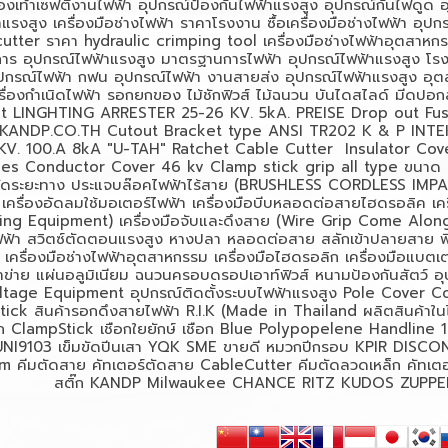
องเท้าเซฟตี้งานไฟฟ้า
อุปกรณ์ป้องกันไฟฟ้าแรงสูง
อุปกรณ์กันไฟดูด
าแรงสูง
เครื่องมือช่างไฟฟ้า ราคาโรงงาน
ซื้อเครื่องมือช่างไฟฟ้า
อุปกร
cutter
ราคา
hydraulic crimping tool
เครื่องมือช่างไฟฟ้าอุตสาหก
การ
อุปกรณ์ไฟฟ้าแรงสูง มาตรฐานการไฟฟ้า
อุปกรณ์ไฟฟ้าแรงสูง โร
ุปกรณ์ไฟฟ้า กฟน
อุปกรณ์ไฟฟ้า งานสายส่ง
อุปกรณ์ไฟฟ้าแรงสูง อุ
รื่องกำเนิดไฟฟ้า
รอกยกของ
ไม้ชักฟิวส์
ไม้ฉนวน
บันไดสไลด์
มีดปอก
t LINGHTING ARRESTER 25-26 KV. 5kA. PREISE Drop out Fuse
ANDP.CO.TH Cutout Bracket type ANSI TR202 K & P INTEK
KV. 100.A 8kA "U-TAH" Ratchet Cable Cutter Insulator Cov
es Conductor Cover 46 kv Clamp stick grip all type
ขนาด
วัดระยะทาง
ประแจบล๊อคไฟฟ้าไร้สาย (
BRUSHLESS CORDLESS IMP
เครื่องอัดลมใช้มอเตอร์ไฟฟ้า
เครื่องมือบีบหลอดต่อสายไฮดรอลิค
เค
ing Equipment)
เครื่องมือจับและดึงสาย (
Wire Grip Come Along
ฟ้า
สวิตซ์ตัดตอนแรงสูง
หางปลา
หลอดต่อสาย
สลักเข้าปลายสาย
พ
เครื่องมือช่างไฟฟ้าอุตสาหกรรม
เครื่องมือไฮดรอลิก
เครื่องมือแบตเต
าข่าย
แผ่นอลูมิเนียม
ฉนวนครอบดรอปเอาท์ฟิวส์
หนามป้องกันสัตว์
อ
ltage Equipment
อุปกรณ์ติดตั้งระบบไฟฟ้าแรงสูง
Pole Cover C
Stick
สินค้ารอกดึงสายไฟฟ้า
R.I.K (Made in Thailand
ผลิตสินค้าใ
ก
ClampStick
เชือกใยยักษ์
เชือก
Blue Polypopelene Handline
UNI9103
เข็มขัดปีนเสา
YQK SME
ขายดี
หมวกปีกรอบ
KPIR DISCO
im
คีมตัดสาย
คัทเตอร์ตัดสาย
CableCutter
คีมตัดลวดเหล็ก
คัทเต
สติ๊ก
KANDP Milwaukee CHANCE RITZ KUDOS ZUPPER 