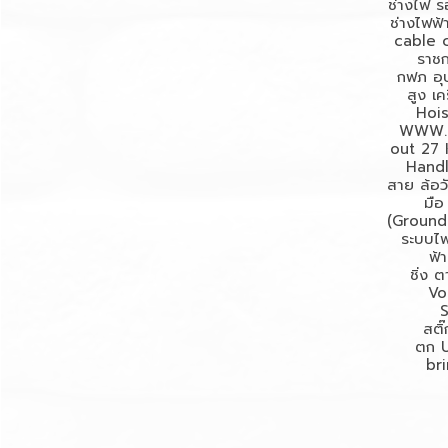
ช่างไฟ
ร
ช่างไฟฟ้
cable 
ราช
กฟภ
อ
สูง
เค
Hois
WWW.K
out 27 
Handl
สาย
ล้อ
มือ
(
Ground
ระบบไฟ
ฟ้า
ชิ่ง
ต
Vo
สติ๊
ตก
br