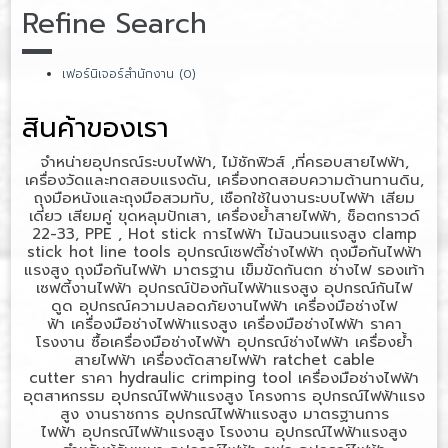
Refine Search
เฟอร์นิเจอร์สำนักงาน (0)
สินค้าของเรา
จำหน่ายอุปกรณ์ระบบไฟฟ้า, ไม้ชักฟิวส์ ,ที่ครอบสายไฟฟ้า,
เครื่องวัดและทดสอบแรงดัน, เครื่องทดสอบความต้านทานดิน,
ถุงมือหนังและถุงมือสวมทับ, เชือกใช้ในงานระบบไฟฟ้า เสียม
เดี่ยว เสียมคู่ ขุดหลุมปักเสา, เครื่องย้ำสายไฟฟ้า, ช็อตกราวด์
22-33, PPE , Hot stick
การไฟฟ้า
ไม้ฉนวนแรงสูง
clamp
stick hot line tools
อุปกรณ์เซฟตี้ช่างไฟฟ้า
ถุงมือกันไฟฟ้า
แรงสูง
ถุงมือกันไฟฟ้า มาตรฐาน
เข็มขัดกันตก ช่างไฟ
รองเท้า
เซฟตี้งานไฟฟ้า
อุปกรณ์ป้องกันไฟฟ้าแรงสูง
อุปกรณ์กันไฟ
ดูด
อุปกรณ์ความปลอดภัยงานไฟฟ้า
เครื่องมือช่างไฟ
ฟ้า
เครื่องมือช่างไฟฟ้าแรงสูง
เครื่องมือช่างไฟฟ้า ราคา
โรงงาน
ซื้อเครื่องมือช่างไฟฟ้า
อุปกรณ์ช่างไฟฟ้า
เครื่องย้ำ
สายไฟฟ้า
เครื่องตัดสายไฟฟ้า
ratchet cable
cutter
ราคา
hydraulic crimping tool
เครื่องมือช่างไฟฟ้า
อุตสาหกรรม
อุปกรณ์ไฟฟ้าแรงสูง โครงการ
อุปกรณ์ไฟฟ้าแรง
สูง งานราชการ
อุปกรณ์ไฟฟ้าแรงสูง มาตรฐานการ
ไฟฟ้า
อุปกรณ์ไฟฟ้าแรงสูง โรงงาน
อุปกรณ์ไฟฟ้าแรงสูง