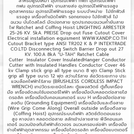
สำหรับผู้รับเหมา
อุปกรณ์ไฟฟ้า กฟภ
อุปกรณ์ไฟฟ้า
กฟน
อุปกรณ์ไฟฟ้า งานสายส่ง
อุปกรณ์ไฟฟ้าแรงสูง
อุตสาหกรรม
อุปกรณ์ไฟฟ้าแรงสูง ระบบจำหน่าย
ไม้ชักฟิวส์
แรงสูง
เครื่องกำเนิดไฟฟ้า
รอกยกของ
ไม้ชักฟิวส์
ไม้
ฉนวน
บันไดสไลด์
มีดปอกสาย
ชุดประกอบฉนวนค้ำยันสาย
ไฟ
Ratchet and Coffing Hoist LINGHTING ARRESTER
25-26 KV. 5kA. PREISE Drop out Fuse Cutout Cover
Electrical installation equisment WWW.KANDP.CO.TH
Cutout Bracket type ANSI TR202 K & P INTEKTRADE
CO.LTD Disconnecting Switch Barrier Drop out 27
KV. 100.A 8kA "U-TAH" Ratchet Cable
Cutter Insulator Cover InsulatedHanger Conductor
Cutter with Insulated Handles Conductor Cover 46
kv Clamp stick grip all type
ขนาด
8
ฟุต
Clamp Stick
grip all type
ขนาด
12
ฟุต
สว่านไร้สาย
ล้อวัดระยะทาง
ประ
แจบล๊อคไฟฟ้าไร้สาย (
BRUSHLESS CORDLESS IMPACT
WRENCH)
เทปวัดระยะชนิดโลหะ
ตู้แผงสวิตช์
ตู้เก็บเครื่อง
มือ
เครื่องอัดลมใช้มอเตอร์ไฟฟ้า
เครื่องมือบีบหลอดต่อสายไฮ
ดรอลิค
เครื่องมือบีบคอนเนคเตอร์ แบบ
H
เครื่องมือต่อสาย
ลงดิน (
Grounding Equipment)
เครื่องมือจับและดึงสาย
(
Wire Grip Come Along) Overall outside
เครื่องดึงสาย
(
Coffing Hoist)
อุปกรณ์ระบบไฟฟ้า
สวิตซ์ตัดตอนแรง
สูง
หางปลา
หลอดต่อสาย
สลักเข้าปลายสาย
พีจีคอนเนค
เตอร์
ฉนวนป้องกันไฟฟ้าลัดวงจร
ฉนวนครอบล่อฟ้า
เครื่องมือ
ช่างไฟฟ้าอุตสาหกรรม
เครื่องมือไฮดรอลิก
เครื่องมือแบตเตอรี่