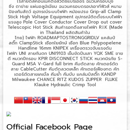
ไร้สายดิสคอนเนคติ้งสวิตซ์แบริเออร์
ฉนวนครอบบุช
ชิ่ง
ตาข่าย
แผ่นอลูมิเนียม
ฉนวนครอบดรอปเอาท์ฟิวส์
หนาม
ป้องกันสัตว์
อุปกรณ์ระบบไฟฟ้า
หม้อแปรง
Grip-all Clamp
Stick High Voltage Equipment
อุปกรณ์ติดตั้งระบบไฟฟ้า
แรงสูง
Pole Cover Conductor Cover Drop out cover
Telescopic Hot Stick
สินค้ารอกดึงสายไฟฟ้า
R.I.K (Made
in Thailand
ผลิตสินค้าใน
ไทย)
ไฟฟ้า
ROADMAPTOSTRONGGRIDLV
แคล้มป์
สติ๊ก
ClampStick
เชือกใยยักษ์
เชือก
Blue Polypopelene
Handline 16mm KNIPEX
เครื่องตรวจจับแรงดัน
ไฟฟ้า
UNI
สายกันตก
UNI9103
เข็มขัดปีนเสา
YQK SME
ขาย
ดี
หมวกปีกรอบ
KPIR DISCONNECT STICK
หมวกนิรภัย
S-
Guard MSA V-Gard full brim
คีมตัดสาย
คัทเตอร์ตัด
สาย
CableCutter
คีมตัดลวดเหล็ก
คัทเตอร์เฟืองทด
คัท
เตอร์ตัดสายเคเบิ้ล
คีมย้ำ
คีมบีบ
แคล้มป์สติ๊ก
KANDP
Milwaukee CHANCE RITZ KUDOS ZUPPER FLUKE
Klauke Hydraulic Crimp Tool
Official Facebook Page