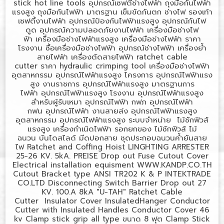
stick hot line tools
อุปกรณ์เซฟตี้ช่างไฟฟ้า
ถุงมือกันไฟฟ้า
แรงสูง
ถุงมือกันไฟฟ้า มาตรฐาน
เข็มขัดกันตก ช่างไฟ
รองเท้า
เซฟตี้งานไฟฟ้า
อุปกรณ์ป้องกันไฟฟ้าแรงสูง
อุปกรณ์กันไฟ
ดูด
อุปกรณ์ความปลอดภัยงานไฟฟ้า
เครื่องมือช่างไฟ
ฟ้า
เครื่องมือช่างไฟฟ้าแรงสูง
เครื่องมือช่างไฟฟ้า ราคา
โรงงาน
ซื้อเครื่องมือช่างไฟฟ้า
อุปกรณ์ช่างไฟฟ้า
เครื่องย้ำ
สายไฟฟ้า
เครื่องตัดสายไฟฟ้า
ratchet cable
cutter
ราคา
hydraulic crimping tool
เครื่องมือช่างไฟฟ้า
อุตสาหกรรม
อุปกรณ์ไฟฟ้าแรงสูง โครงการ
อุปกรณ์ไฟฟ้าแรง
สูง งานราชการ
อุปกรณ์ไฟฟ้าแรงสูง มาตรฐานการ
ไฟฟ้า
อุปกรณ์ไฟฟ้าแรงสูง โรงงาน
อุปกรณ์ไฟฟ้าแรงสูง
สำหรับผู้รับเหมา
อุปกรณ์ไฟฟ้า กฟภ
อุปกรณ์ไฟฟ้า
กฟน
อุปกรณ์ไฟฟ้า งานสายส่ง
อุปกรณ์ไฟฟ้าแรงสูง
อุตสาหกรรม
อุปกรณ์ไฟฟ้าแรงสูง ระบบจำหน่าย
ไม้ชักฟิวส์
แรงสูง
เครื่องกำเนิดไฟฟ้า
รอกยกของ
ไม้ชักฟิวส์
ไม้
ฉนวน
บันไดสไลด์
มีดปอกสาย
ชุดประกอบฉนวนค้ำยันสาย
ไฟ
Ratchet and Coffing Hoist LINGHTING ARRESTER
25-26 KV. 5kA. PREISE Drop out Fuse Cutout Cover
Electrical installation equisment WWW.KANDP.CO.TH
Cutout Bracket type ANSI TR202 K & P INTEKTRADE
CO.LTD Disconnecting Switch Barrier Drop out 27
KV. 100.A 8kA "U-TAH" Ratchet Cable
Cutter Insulator Cover InsulatedHanger Conductor
Cutter with Insulated Handles Conductor Cover 46
kv Clamp stick grip all type
ขนาด
8
ฟุต
Clamp Stick