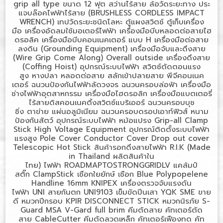
grip all type
ขนาด
12
ฟุต
สว่านไร้สาย
ล้อวัดระยะทาง
ประ
แจบล๊อคไฟฟ้าไร้สาย (
BRUSHLESS CORDLESS IMPACT
WRENCH)
เทปวัดระยะชนิดโลหะ
ตู้แผงสวิตช์
ตู้เก็บเครื่อง
มือ
เครื่องอัดลมใช้มอเตอร์ไฟฟ้า
เครื่องมือบีบหลอดต่อสายไฮ
ดรอลิค
เครื่องมือบีบคอนเนคเตอร์ แบบ
H
เครื่องมือต่อสาย
ลงดิน (
Grounding Equipment)
เครื่องมือจับและดึงสาย
(
Wire Grip Come Along) Overall outside
เครื่องดึงสาย
(
Coffing Hoist)
อุปกรณ์ระบบไฟฟ้า
สวิตซ์ตัดตอนแรง
สูง
หางปลา
หลอดต่อสาย
สลักเข้าปลายสาย
พีจีคอนเนค
เตอร์
ฉนวนป้องกันไฟฟ้าลัดวงจร
ฉนวนครอบล่อฟ้า
เครื่องมือ
ช่างไฟฟ้าอุตสาหกรรม
เครื่องมือไฮดรอลิก
เครื่องมือแบตเตอรี่
ไร้สายดิสคอนเนคติ้งสวิตซ์แบริเออร์
ฉนวนครอบบุช
ชิ่ง
ตาข่าย
แผ่นอลูมิเนียม
ฉนวนครอบดรอปเอาท์ฟิวส์
หนาม
ป้องกันสัตว์
อุปกรณ์ระบบไฟฟ้า
หม้อแปรง
Grip-all Clamp
Stick High Voltage Equipment
อุปกรณ์ติดตั้งระบบไฟฟ้า
แรงสูง
Pole Cover Conductor Cover Drop out cover
Telescopic Hot Stick
สินค้ารอกดึงสายไฟฟ้า
R.I.K (Made
in Thailand
ผลิตสินค้าใน
ไทย)
ไฟฟ้า
ROADMAPTOSTRONGGRIDLV
แคล้มป์
สติ๊ก
ClampStick
เชือกใยยักษ์
เชือก
Blue Polypopelene
Handline 16mm KNIPEX
เครื่องตรวจจับแรงดัน
ไฟฟ้า
UNI
สายกันตก
UNI9103
เข็มขัดปีนเสา
YQK SME
ขาย
ดี
หมวกปีกรอบ
KPIR DISCONNECT STICK
หมวกนิรภัย
S-
Guard MSA V-Gard full brim
คีมตัดสาย
คัทเตอร์ตัด
สาย
CableCutter
คีมตัดลวดเหล็ก
คัทเตอร์เฟืองทด
คัท